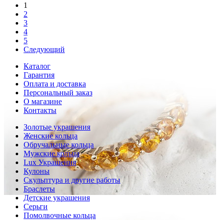
1
2
3
4
5
Следующий
Каталог
Гарантия
Оплата и доставка
Персональный заказ
О магазине
Контакты
Золотые украшения
Женские кольца
Обручальные кольца
Мужские кольца
Lux Украшения
Кулоны
Скульптура и другие работы
Браслеты
Детские украшения
Серьги
Помолвочные кольца