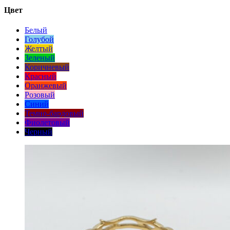
Цвет
Белый
Голубой
Желтый
Зеленый
Коричневый
Красный
Оранжевый
Розовый
Синий
Темно-бардовый
Фиолетовый
Черный