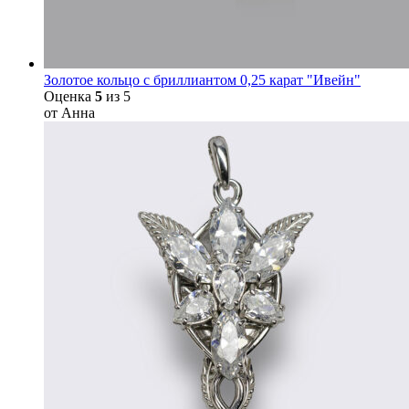
Золотое кольцо с бриллиантом 0,25 карат "Ивейн"
Оценка
5
из 5
от Анна