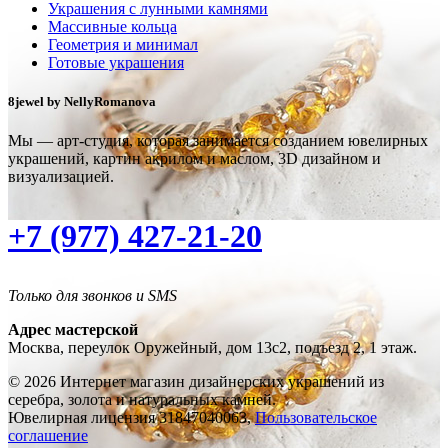
Украшения с лунными камнями
Массивные кольца
Геометрия и минимал
Готовые украшения
8jewel by NellyRomanova
Мы — арт-студия, которая занимается созданием ювелирных
украшений, картин акрилом и маслом, 3D дизайном и
визуализацией.
+7 (977) 427-21-20
Только для звонков и SMS
Адрес мастерской
Москва, переулок Оружейный, дом 13с2, подъезд 2, 1 этаж.
© 2026 Интернет магазин дизайнерских украшений из
серебра, золота и натуральных камней.
Ювелирная лицензия 31847040063,
Пользовательское
соглашение