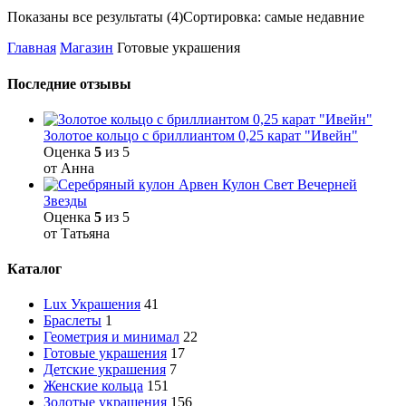
Показаны все результаты (4)
Сортировка: самые недавние
Главная
Магазин
Готовые украшения
Последние отзывы
Золотое кольцо с бриллиантом 0,25 карат "Ивейн"
Оценка
5
из 5
от Анна
Кулон Свет Вечерней
Звезды
Оценка
5
из 5
от Татьяна
Каталог
Lux Украшения
41
Браслеты
1
Геометрия и минимал
22
Готовые украшения
17
Детские украшения
7
Женские кольца
151
Золотые украшения
156