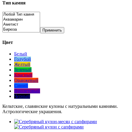
Тип камня
Применить
Цвет
Белый
Голубой
Желтый
Зеленый
Красный
Оранжевый
Синий
Фиолетовый
Черный
Кельтские, славянские кулоны с натуральными камнями.
Астрологические украшения.