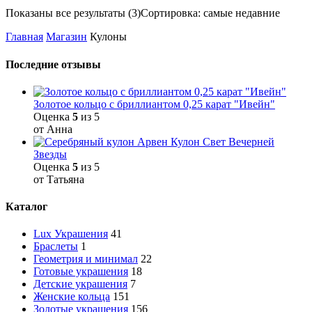
Показаны все результаты (3)
Сортировка: самые недавние
Главная
Магазин
Кулоны
Последние отзывы
Золотое кольцо с бриллиантом 0,25 карат "Ивейн"
Оценка
5
из 5
от Анна
Кулон Свет Вечерней
Звезды
Оценка
5
из 5
от Татьяна
Каталог
Lux Украшения
41
Браслеты
1
Геометрия и минимал
22
Готовые украшения
18
Детские украшения
7
Женские кольца
151
Золотые украшения
156