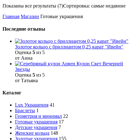
Показаны все результаты (7)
Сортировка: самые недавние
Главная
Магазин
Готовые украшения
Последние отзывы
Золотое кольцо с бриллиантом 0,25 карат "Ивейн"
Оценка
5
из 5
от Анна
Кулон Свет Вечерней
Звезды
Оценка
5
из 5
от Татьяна
Каталог
Lux Украшения
41
Браслеты
1
Геометрия и минимал
22
Готовые украшения
17
Детские украшения
7
Женские кольца
148
Золотые украшения
155