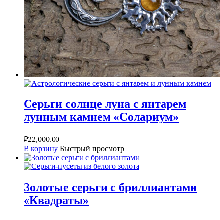
Серьги солнце луна с янтарем
лунным камнем «Солариум»
₽
22,000.00
В корзину
Быстрый просмотр
Золотые серьги с бриллиантами
«Квадраты»