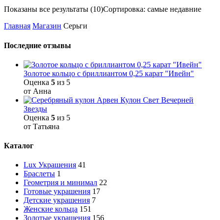
Показаны все результаты (10)
Сортировка: самые недавние
Главная
Магазин
Серьги
Последние отзывы
Золотое кольцо с бриллиантом 0,25 карат "Ивейн"
Оценка
5
из 5
от Анна
Кулон Свет Вечерней
Звезды
Оценка
5
из 5
от Татьяна
Каталог
Lux Украшения
41
Браслеты
1
Геометрия и минимал
22
Готовые украшения
17
Детские украшения
7
Женские кольца
151
Золотые украшения
156