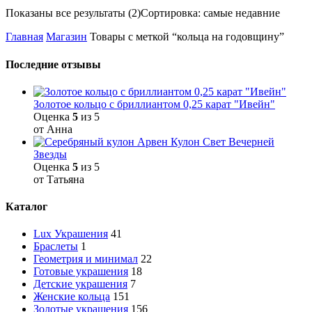
Показаны все результаты (2)
Сортировка: самые недавние
Главная
Магазин
Товары с меткой “кольца на годовщину”
Последние отзывы
Золотое кольцо с бриллиантом 0,25 карат "Ивейн"
Оценка
5
из 5
от Анна
Кулон Свет Вечерней
Звезды
Оценка
5
из 5
от Татьяна
Каталог
Lux Украшения
41
Браслеты
1
Геометрия и минимал
22
Готовые украшения
18
Детские украшения
7
Женские кольца
151
Золотые украшения
156