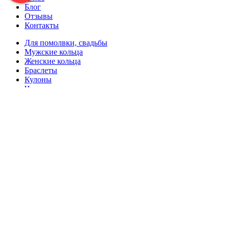
Блог
Отзывы
Контакты
Для помолвки, свадьбы
Мужские кольца
Женские кольца
Браслеты
Кулоны
Черепа
Серьги
Отзывы клиентов
Наш телефон
+7 (977) 427-21-20
Только для звонков и SMS
Адрес мастерской
Город Москва,
Москва, переулок Оружейный, дом 13с2, подъезд 2, 1 этаж.
Почта:
only4Nelly@yandex.ru