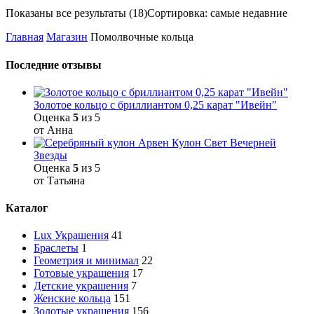
Показаны все результаты (18)
Сортировка: самые недавние
Главная
Магазин
Помолвочные кольца
Последние отзывы
Золотое кольцо с бриллиантом 0,25 карат "Ивейн"
Оценка
5
из 5
от Анна
Кулон Свет Вечерней
Звезды
Оценка
5
из 5
от Татьяна
Каталог
Lux Украшения
41
Браслеты
1
Геометрия и минимал
22
Готовые украшения
17
Детские украшения
7
Женские кольца
151
Золотые украшения
156