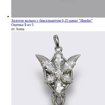
Золотое кольцо с бриллиантом 0,25 карат "Ивейн"
Оценка
5
из 5
от Анна