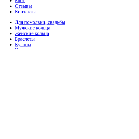
Блог
Отзывы
Контакты
Для помолвки, свадьбы
Мужские кольца
Женские кольца
Браслеты
Кулоны
Черепа
Серьги
Отзывы клиентов
Наш телефон
+7 (977) 427-21-20
Только для звонков и SMS
Адрес мастерской
Город Москва,
Москва, переулок Оружейный, дом 13с2, подъезд 2, 1 этаж.
Почта:
only4Nelly@yandex.ru