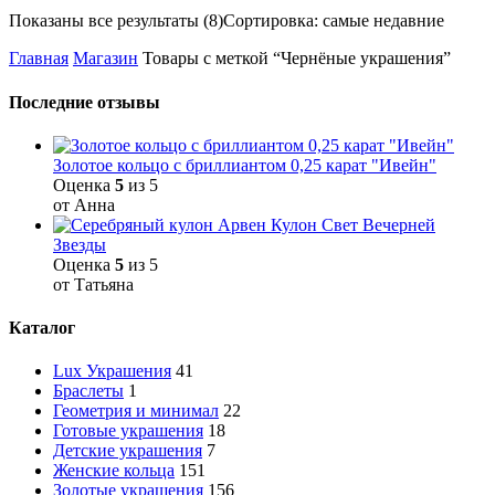
Показаны все результаты (8)
Сортировка: самые недавние
Главная
Магазин
Товары с меткой “Чернёные украшения”
Последние отзывы
Золотое кольцо с бриллиантом 0,25 карат "Ивейн"
Оценка
5
из 5
от Анна
Кулон Свет Вечерней
Звезды
Оценка
5
из 5
от Татьяна
Каталог
Lux Украшения
41
Браслеты
1
Геометрия и минимал
22
Готовые украшения
18
Детские украшения
7
Женские кольца
151
Золотые украшения
156