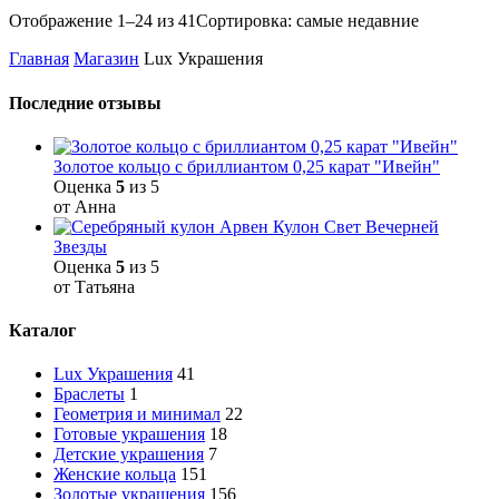
Отображение 1–24 из 41
Сортировка: самые недавние
Главная
Магазин
Lux Украшения
Последние отзывы
Золотое кольцо с бриллиантом 0,25 карат "Ивейн"
Оценка
5
из 5
от Анна
Кулон Свет Вечерней
Звезды
Оценка
5
из 5
от Татьяна
Каталог
Lux Украшения
41
Браслеты
1
Геометрия и минимал
22
Готовые украшения
18
Детские украшения
7
Женские кольца
151
Золотые украшения
156