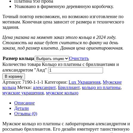
Платина 950 проба
Упаковано в фирменную деревянную коробочку.
Точный повтор невозможен, но возможно изготовление по
мотивам. Конечная цена зависит от размера и технического
задания.
Цена указана на момент заказ этого кольца в 2024 году.
Стоимость на ваше будет считаться по факту на день
заказа, под размер клиента. Данная цена ориентировочная.
Размер кольца
Очистить
Количество товара Кольцо из платины с бриллиантами и
александритом "Аид"
В корзину
Артикул:
7190-1-1-1
Категории:
Lux Украшения
,
Мужские
кольца
Метки:
алексанрит
,
Бриллиант
,
кольцо из платины
,
мужские украшения
,
мужское кольцо
Описание
Детали
Отзывы (0)
Мужское кольцо из платины с лабораторным александритом и
россыпью бриллиантов. Его дизайн имитирует таинственную