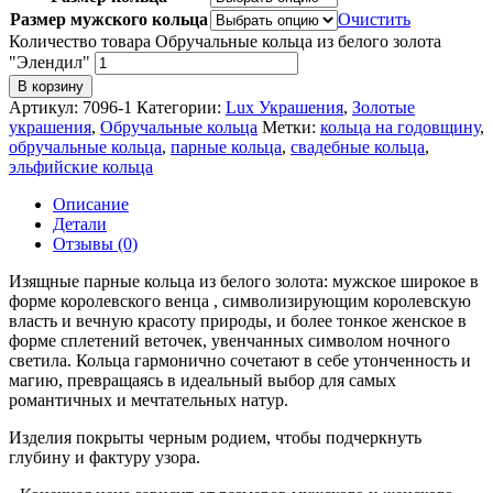
Размер мужского кольца
Очистить
Количество товара Обручальные кольца из белого золота
"Элендил"
В корзину
Артикул:
7096-1
Категории:
Lux Украшения
,
Золотые
украшения
,
Обручальные кольца
Метки:
кольца на годовщину
,
обручальные кольца
,
парные кольца
,
свадебные кольца
,
эльфийские кольца
Описание
Детали
Отзывы (0)
Изящные парные кольца из белого золота: мужское широкое в
форме королевского венца , символизирующим королевскую
власть и вечную красоту природы, и более тонкое женское в
форме сплетений веточек, увенчанных символом ночного
светила. Кольца гармонично сочетают в себе утонченность и
магию, превращаясь в идеальный выбор для самых
романтичных и мечтательных натур.
Изделия покрыты черным родием, чтобы подчеркнуть
глубину и фактуру узора.