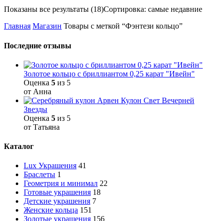
Показаны все результаты (18)
Сортировка: самые недавние
Главная
Магазин
Товары с меткой “Фэнтези кольцо”
Последние отзывы
Золотое кольцо с бриллиантом 0,25 карат "Ивейн"
Оценка
5
из 5
от Анна
Кулон Свет Вечерней
Звезды
Оценка
5
из 5
от Татьяна
Каталог
Lux Украшения
41
Браслеты
1
Геометрия и минимал
22
Готовые украшения
18
Детские украшения
7
Женские кольца
151
Золотые украшения
156