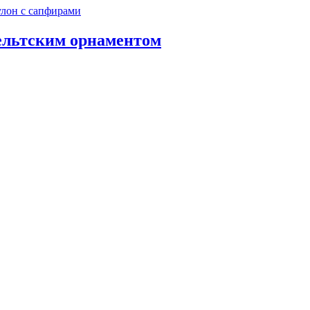
ельтским орнаментом