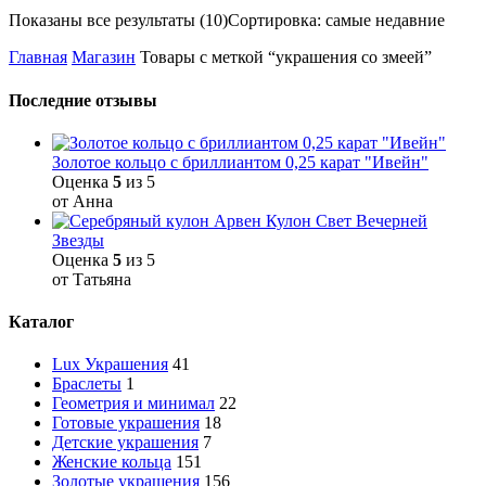
Показаны все результаты (10)
Сортировка: самые недавние
Главная
Магазин
Товары с меткой “украшения со змеей”
Последние отзывы
Золотое кольцо с бриллиантом 0,25 карат "Ивейн"
Оценка
5
из 5
от Анна
Кулон Свет Вечерней
Звезды
Оценка
5
из 5
от Татьяна
Каталог
Lux Украшения
41
Браслеты
1
Геометрия и минимал
22
Готовые украшения
18
Детские украшения
7
Женские кольца
151
Золотые украшения
156