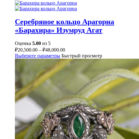
Серебряное кольцо Арагорна
«Барахира» Изумруд Агат
Оценка
5.00
из 5
₽
20,500.00
–
₽
48,000.00
Выберите параметры
Быстрый просмотр