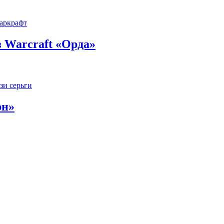
 Warcraft «Орда»
рн»