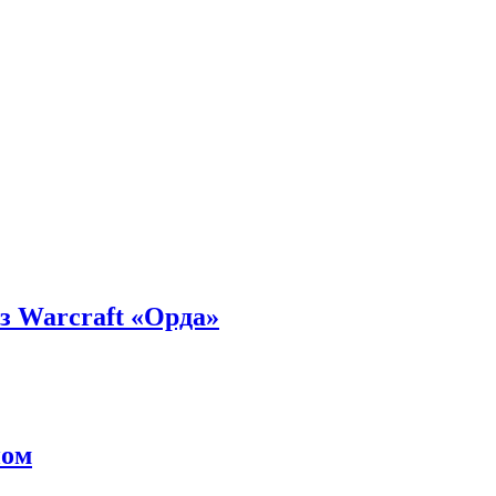
з Warcraft «Орда»
ном