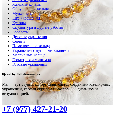
Женские кольца
Обручальные кольца
Мужские кольца
Lux Украшения
Кулоны
Скульптура и другие работы
Браслеты
Детские украшения
Серьги
Помолвочные кольца
Украшения с лунными камнями
Массивные кольца
Геометрия и минимал
Готовые украшения
8jewel by NellyRomanova
Мы — арт-студия, которая занимается созданием ювелирных
украшений, картин акрилом и маслом, 3D дизайном и
визуализацией.
+7 (977) 427-21-20