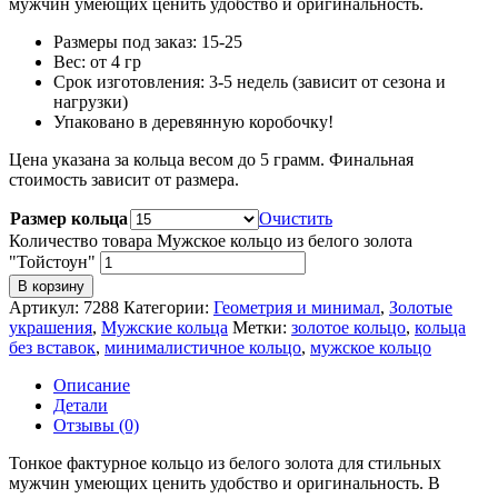
мужчин умеющих ценить удобство и оригинальность.
Размеры под заказ: 15-25
Вес: от 4 гр
Срок изготовления: 3-5 недель (зависит от сезона и
нагрузки)
Упаковано в деревянную коробочку!
Цена указана за кольца весом до 5 грамм. Финальная
стоимость зависит от размера.
Размер кольца
Очистить
Количество товара Мужское кольцо из белого золота
"Тойстоун"
В корзину
Артикул:
7288
Категории:
Геометрия и минимал
,
Золотые
украшения
,
Мужские кольца
Метки:
золотое кольцо
,
кольца
без вставок
,
минималистичное кольцо
,
мужское кольцо
Описание
Детали
Отзывы (0)
Тонкое фактурное кольцо из белого золота для стильных
мужчин умеющих ценить удобство и оригинальность. В