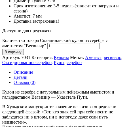
Диаметр кулона: 3 см.
Срок изготовления: 3-5 недель (зависит от нагрузки и
сезона).
Аметист: 7 мм
Доставка застрахована!
Доступно для предзаказа
Количество товара Скандинавский кулон из серебра с
аметистом "Вегвизир"
В корзину
Артикул:
7031
Категория:
Кулоны
Метки:
Аметист
,
вегвизир
,
Оксидированное серебро
,
Руны
,
серебро
Описание
Детали
Отзывы (0)
Кулон из серебра с натуральным пейзажным аметистом и
гальдраставом Вегвизир — Указатель Пути.
В Хульдском манускрипте значение вегвизира определено
следующей фразой: «Тот, кто знак сей при себе носит, не
заблудится ни в шторм, ни в непогоду, даже если путь
неизвестен».