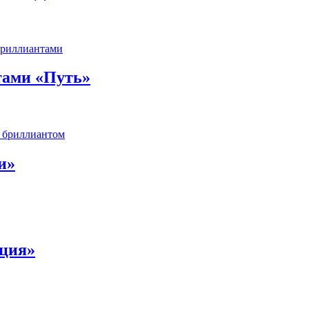
нтами «Путь»
и»
ация»