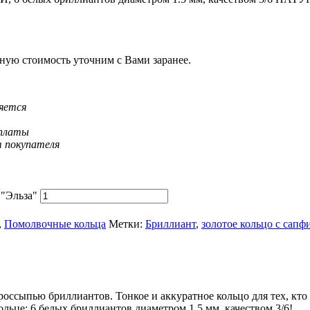
ную стоимость уточним с Вами заранее.
няется
оплаты
т покупателя
 "Эльза"
,
Помолвочные кольца
Метки:
Бриллиант
,
золотое кольцо с сапф
ссыпью бриллиантов. Тонкое и аккуратное кольцо для тех, кто
ьце: 6 белых бриллиантов диаметром 1.5 мм, качеством 3/6!