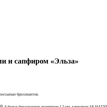
ми и сапфиром «Эльза»
россыпью бриллиантов.
 6 белых бриллиантов диаметром 1.5 мм, качеством 3/6 НАТУР