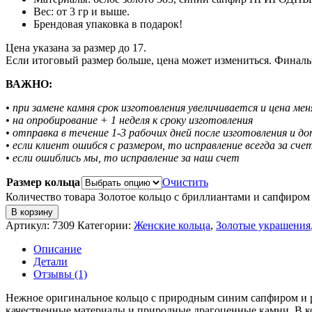
Вес: от 3 гр и выше.
Брендовая упаковка в подарок!
Цена указана за размер до 17.
Если итоговый размер больше, цена может измениться. Финаль
ВАЖНО:
• при замене камня срок изготовления увеличивается и цена ме
• на опробирование + 1 неделя к сроку изготовления
• отправка в течение 1-3 рабочих дней после изготовления и д
• если клиент ошибся с размером, то исправление всегда за сче
• если ошиблись мы, то исправление за наш счет
Размер кольца
Очистить
Количество товара Золотое кольцо с бриллиантами и сапфиром
В корзину
Артикул:
7309
Категории:
Женские кольца
,
Золотые украшения
Описание
Детали
Отзывы (1)
Нежное оригинальное кольцо с природным синим сапфиром и ро
качественные материалы и природные драгоценные камни. В кол