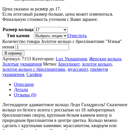
Цена указана за размер до 17.
Если итоговый размер больше, цена может измениться.
Финальную стоимость уточним с Вами заранее.
Размер кольца
Тип камня
Очистить
Количество товара Золотое кольцо с бриллиантами "Нэнья"
нения
В корзину
Артикул:
7153
Категории:
Lux Украшения
,
Женские кольца
,
Золотые украшения
Метки:
Бриллиант
,
золотое кольцо
,
золотое кольцо с бриллиантами
,
муассанит
,
премиум
украшения
,
Сапфир
Описание
Детали
Отзывы (0)
Легендарное адамантовое кольцо Леди Галадриэль! Сказочное
кольцо из белого золота с россыпью из 18 лабораторных
бриллиантами сверху, крупным белым камнем внизу и
природным бриллиантом в центре цветка. Кольцо можно
сделать с крупными камнями: муассанитом, кварцем или