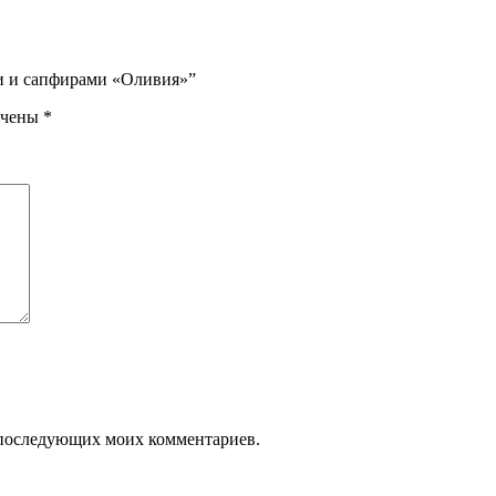
ми и сапфирами «Оливия»”
ечены
*
ля последующих моих комментариев.