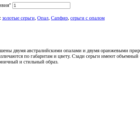
ивия"
:
золотые серьги
,
Опал
,
Сапфир
,
серьги с опалом
рашены двумя австралийскими опалами и двумя оранжевыми при
личаются по габаритам и цвету. Сзади серьги имеют объемный
оничный и стильный образ.