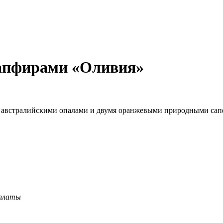
сапфирами «Оливия»
мя австралийскими опалами и двумя оранжевыми природными са
оплаты