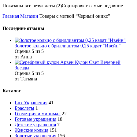
Показаны все результаты (2)
Сортировка: самые недавние
Главная
Магазин
Товары с меткой “Черный оникс”
Последние отзывы
Золотое кольцо с бриллиантом 0,25 карат "Ивейн"
Оценка
5
из 5
от Анна
Кулон Свет Вечерней
Звезды
Оценка
5
из 5
от Татьяна
Каталог
Lux Украшения
41
Браслеты
1
Геометрия и минимал
22
Готовые украшения
18
Детские украшения
7
Женские кольца
151
Золотые украшения
156