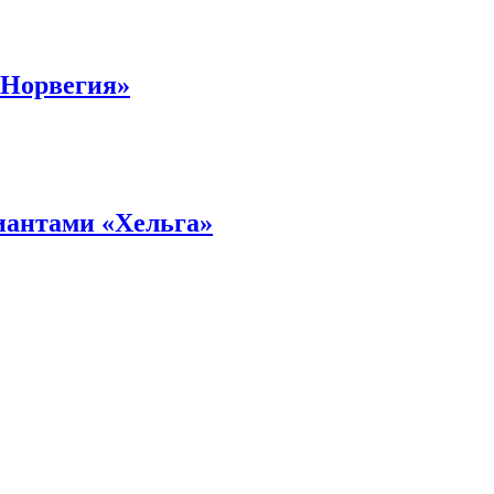
«Норвегия»
иантами «Хельга»