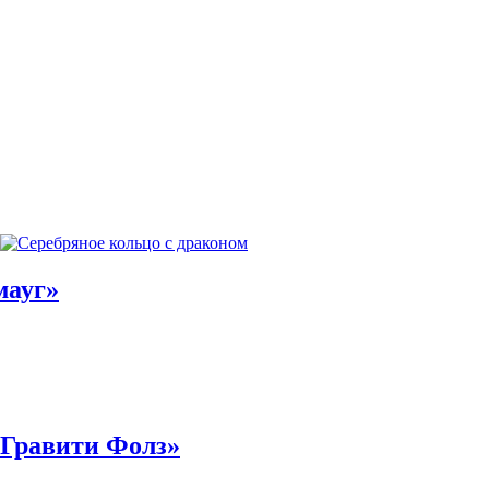
мауг»
«Гравити Фолз»