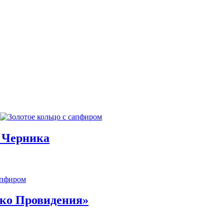
м Черника
Око Провидения»