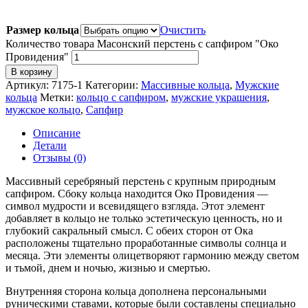
Размер кольца
Очистить
Количество товара Масонский перстень с сапфиром "Око
Провидения"
В корзину
Артикул:
7175-1
Категории:
Массивные кольца
,
Мужские
кольца
Метки:
кольцо с сапфиром
,
мужские украшения
,
мужское кольцо
,
Сапфир
Описание
Детали
Отзывы (0)
Массивный серебряный перстень с крупным природным
сапфиром. Сбоку кольца находится Око Провидения —
символ мудрости и всевидящего взгляда. Этот элемент
добавляет в кольцо не только эстетическую ценность, но и
глубокий сакральный смысл. С обеих сторон от Ока
расположены тщательно проработанные символы солнца и
месяца. Эти элементы олицетворяют гармонию между светом
и тьмой, днем и ночью, жизнью и смертью.
Внутренняя сторона кольца дополнена персональными
руническими ставами, которые были составлены специально