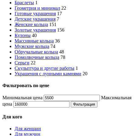
Браслеты
1
Геометрия и минимал
22
Готовые украшения
17
Детские украшения
7
Женские кольца
151
Золотые украшения
156
Кулоны
40
Массивные кольца
36
Мужские кольца
74
Обручальные кольца
48
Помолвочные кольца
78
Серьги
22
Скульптура и другие работы
1
Украшения с лунными камнями
20
Фильтровать по цене
Минимальная цена
Максимальная
цена
Фильтрация
Для кого
Для женщин
Для мужчин