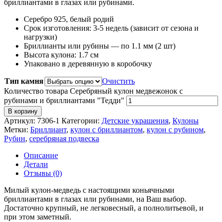
бриллиантами в глазах или рубинами.
Серебро 925, белый родий
Срок изготовления: 3-5 недель (зависит от сезона и
нагрузки)
Бриллианты или рубины — по 1.1 мм (2 шт)
Высота кулона: 1.7 см
Упаковано в деревянную в коробочку
Тип камня
Очистить
Количество товара Серебряный кулон медвежонок с
рубинами и бриллиантами "Тедди"
В корзину
Артикул:
7306-1
Категории:
Детские украшения
,
Кулоны
Метки:
Бриллиант
,
кулон с бриллиантом
,
кулон с рубином
,
Рубин
,
серебряная подвеска
Описание
Детали
Отзывы (0)
Милый кулон-медведь с настоящими коньячными
бриллиантами в глазах или рубинами, на Ваш выбор.
Достаточно крупный, не легковесный, а полнолитьевой, и
при этом заметный.