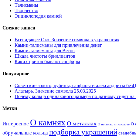
Талисманы
Творчество
Энциклопедия камней
Свежие записи
Всевидящее Око. Значение символа в украшениях
Камни-талисманы для привлечения денег
Камни-талисманы для Весов
Шкала чистоты бриллиантов
Каких цветов бывают сапфиры
Популярное
Советские золото, рубины, сапфиры и александриты бе
Алатырь. Значение символа
25.03.2025
Почему кольца одинакового размера по-разному сидят на 
Метки
О камнях
О металлах
Интересное
О 
О патинах и позолоте
подборка украшений
обручальные кольца
свадебны