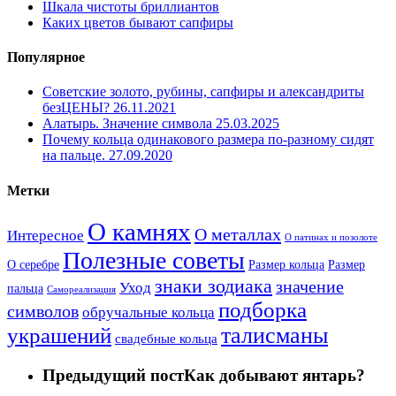
Шкала чистоты бриллиантов
Каких цветов бывают сапфиры
Популярное
Советские золото, рубины, сапфиры и александриты
безЦЕНЫ?
26.11.2021
Алатырь. Значение символа
25.03.2025
Почему кольца одинакового размера по-разному сидят
на пальце.
27.09.2020
Метки
О камнях
О металлах
Интересное
О патинах и позолоте
Полезные советы
О серебре
Размер кольца
Размер
знаки зодиака
значение
Уход
пальца
Самореализация
подборка
символов
обручальные кольца
талисманы
украшений
свадебные кольца
Предыдущий пост
Как добывают янтарь?