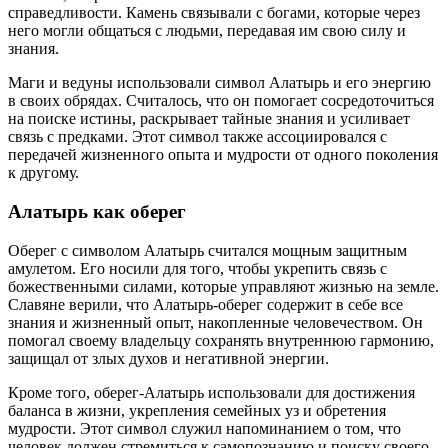
справедливости. Камень связывали с богами, которые через
него могли общаться с людьми, передавая им свою силу и
знания.
Маги и ведуны использовали символ Алатырь и его энергию
в своих обрядах. Считалось, что он помогает сосредоточиться
на поиске истины, раскрывает тайные знания и усиливает
связь с предками. Этот символ также ассоциировался с
передачей жизненного опыта и мудрости от одного поколения
к другому.
Алатырь как оберег
Оберег с символом Алатырь считался мощным защитным
амулетом. Его носили для того, чтобы укрепить связь с
божественными силами, которые управляют жизнью на земле.
Славяне верили, что Алатырь-оберег содержит в себе все
знания и жизненный опыт, накопленные человечеством. Он
помогал своему владельцу сохранять внутреннюю гармонию,
защищал от злых духов и негативной энергии.
Кроме того, оберег-Алатырь использовали для достижения
баланса в жизни, укрепления семейных уз и обретения
мудрости. Этот символ служил напоминанием о том, что
человек должен стремиться к самопознанию и поиску своего