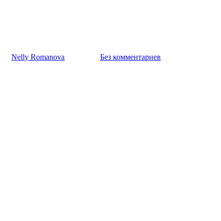
Значение символов
Талисманы
Алатырь. Значение символа
К
Nelly Romanova
25.03.2025
Без комментариев