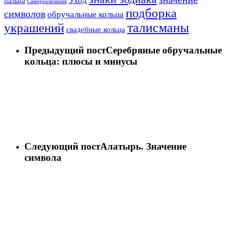
Уход
пальца
Самореализация
подборка
символов
обручальные кольца
талисманы
украшений
свадебные кольца
Предыдущий пост
Серебряные обручальные
кольца: плюсы и минусы
Следующий пост
Алатырь. Значение
символа