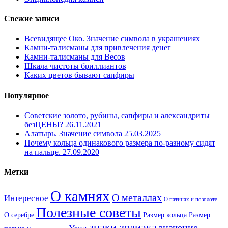
Свежие записи
Всевидящее Око. Значение символа в украшениях
Камни-талисманы для привлечения денег
Камни-талисманы для Весов
Шкала чистоты бриллиантов
Каких цветов бывают сапфиры
Популярное
Советские золото, рубины, сапфиры и александриты
безЦЕНЫ?
26.11.2021
Алатырь. Значение символа
25.03.2025
Почему кольца одинакового размера по-разному сидят
на пальце.
27.09.2020
Метки
О камнях
О металлах
Интересное
О патинах и позолоте
Полезные советы
О серебре
Размер кольца
Размер
знаки зодиака
значение