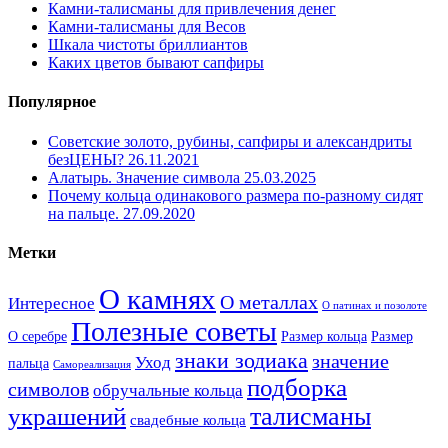
Камни-талисманы для привлечения денег
Камни-талисманы для Весов
Шкала чистоты бриллиантов
Каких цветов бывают сапфиры
Популярное
Советские золото, рубины, сапфиры и александриты
безЦЕНЫ?
26.11.2021
Алатырь. Значение символа
25.03.2025
Почему кольца одинакового размера по-разному сидят
на пальце.
27.09.2020
Метки
О камнях
О металлах
Интересное
О патинах и позолоте
Полезные советы
О серебре
Размер кольца
Размер
знаки зодиака
значение
Уход
пальца
Самореализация
подборка
символов
обручальные кольца
талисманы
украшений
свадебные кольца