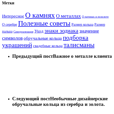
Метки
О камнях
О металлах
Интересное
О патинах и позолоте
Полезные советы
О серебре
Размер кольца
Размер
знаки зодиака
значение
Уход
пальца
Самореализация
подборка
символов
обручальные кольца
талисманы
украшений
свадебные кольца
Предыдущий пост
Важное о металле клиента
Следующий пост
Необычные дизайнерские
обручальные кольца из серебра и золота.