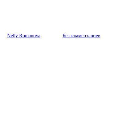
Новости
Важное о ценах
К
Nelly Romanova
17.10.2023
Без комментариев