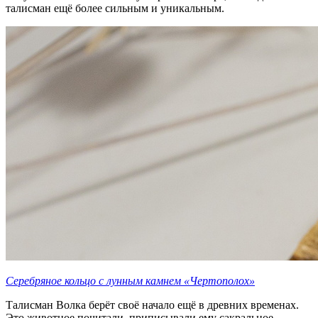
талисман ещё более сильным и уникальным.
Серебряное кольцо с лунным камнем «Чертополох»
Талисман Волка берёт своё начало ещё в древних временах.
Это животное почитали, приписывали ему сакральное