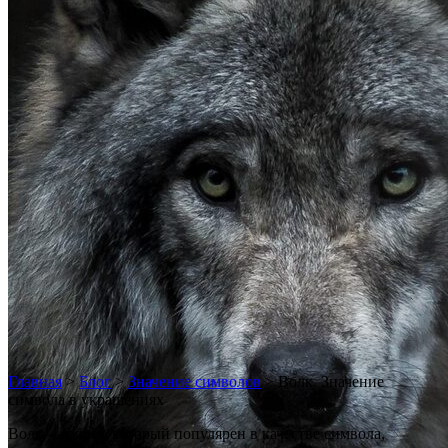
Главная
>
Блог
>
Значение символов
>
Волк. Значение
символа в украшениях
Волк — образ, который популярен в качестве символа,