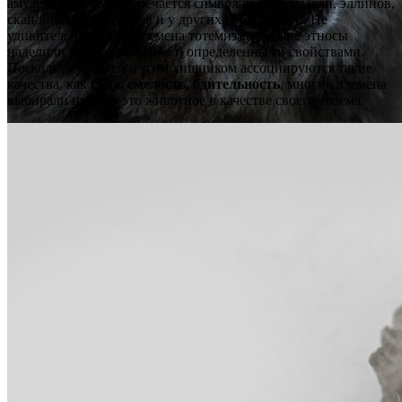
амулета, оберега. Встречается символ волка у славян, эллинов,
скандинавов, индейцев и у других народностей. Не
удивительно, что во времена тотемизма многие этносы
наделили зверя (как символ) определенными свойствами.
Поскольку у людей с этим хищником ассоциируются такие
качества, как
сила, смелость, бдительность
, многие племена
выбирали именно это животное в качестве своего тотема.
Значение символов
Талисманы
Волк. Значение символа в
украшениях
К
Nelly Romanova
04.03.2026
Без комментариев