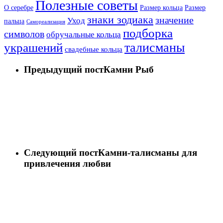
Полезные советы
О серебре
Размер кольца
Размер
знаки зодиака
значение
Уход
пальца
Самореализация
подборка
символов
обручальные кольца
талисманы
украшений
свадебные кольца
Предыдущий пост
Камни Рыб
Следующий пост
Камни-талисманы для
привлечения любви