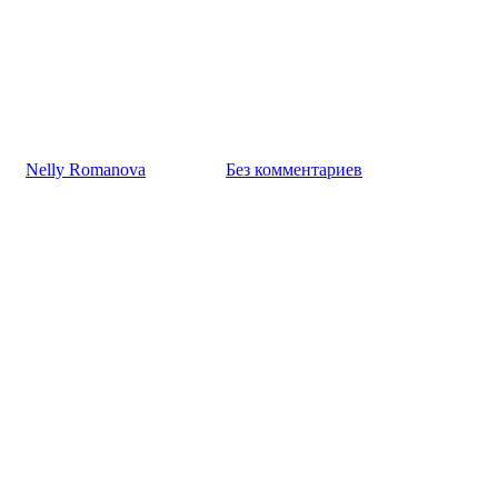
Талисманы
Природные камни-
талисманы для мужчин
К
Nelly Romanova
24.03.2025
Без комментариев